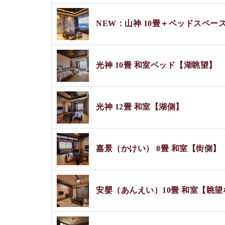
NEW：山神 10畳＋ベッドスペー
光神 10畳 和室ベッド【湖眺望】
光神 12畳 和室【湖側】
嘉景（かけい） 8畳 和室【街側】
安嬰（あんえい）10畳 和室【眺望