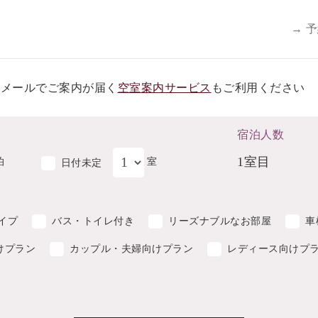
→ 
らメールでご案内が届く
空室案内サービス
もご利用ください
宿泊人数
1室目
泊
室
日付未定
イプ
バス・トイレ付き
リーズナブルなお部屋
車
けプラン
カップル・夫婦向けプラン
レディース向けプ