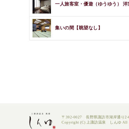
一人旅客室・優遊（ゆうゆう） 洋
集いの間【眺望なし】
〒392-0027 長野県諏訪市湖岸通り2-6
Copyright (C) 上諏訪温泉 しんゆ All Ri