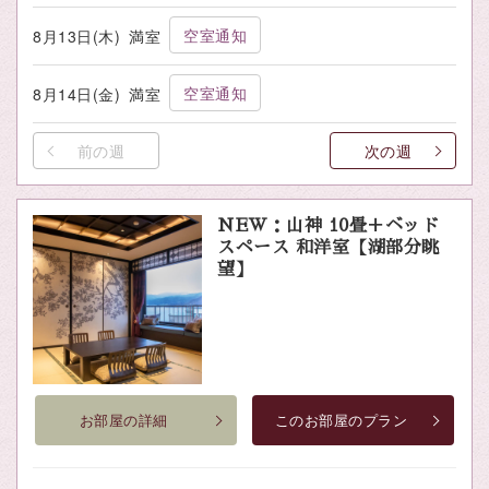
空室通知
8月13日(木)
満室
空室通知
8月14日(金)
満室
前の週
次の週
NEW：山神 10畳＋ベッド
スペース 和洋室【湖部分眺
望】
お部屋の詳細
このお部屋のプラン