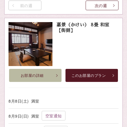
前の週
次の週
嘉景（かけい） 8畳 和室
【街側】
お部屋の詳細
このお部屋のプラン
8月8日(土)
満室
空室通知
8月9日(日)
満室