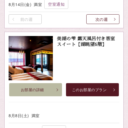
空室通知
8月14日(金)
満室
前の週
次の週
美湖の雫 露天風呂付き客室
スイート【湖眺望6階】
お部屋の詳細
このお部屋のプラン
8月8日(土)
満室