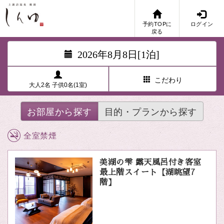
予約TOPに
ログイン
戻る
2026年8月8日[1泊]
こだわり
大人2名 子供0名(1室)
お部屋から探す
目的・プランから探す
全室禁煙
美湖の雫 露天風呂付き客室
最上階スイート【湖眺望7
階】