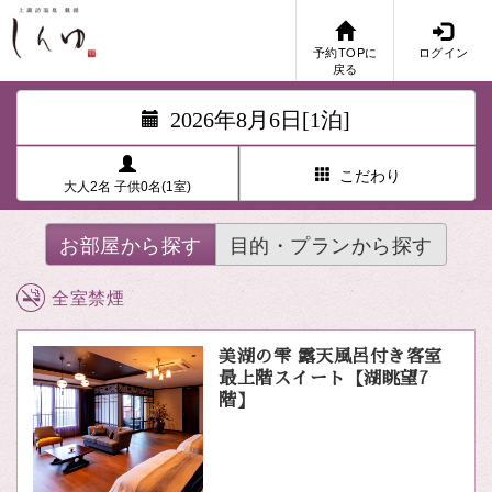
予約TOPに
ログイン
戻る
2026年8月6日[1泊]
こだわり
大人2名 子供0名(1室)
お部屋から探す
目的・プランから探す
全室禁煙
美湖の雫 露天風呂付き客室
最上階スイート【湖眺望7
階】