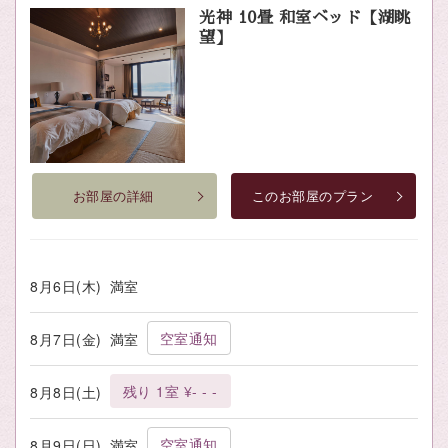
光神 10畳 和室ベッド【湖眺
望】
お部屋の詳細
このお部屋のプラン
8月6日(木)
満室
空室通知
8月7日(金)
満室
残り 1室 ¥- - -
8月8日(土)
空室通知
8月9日(日)
満室