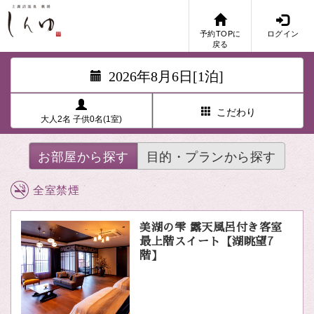
予約TOPに
ログイン
戻る
2026年8月6日[1泊]
こだわり
大人2名 子供0名(1室)
お部屋から探す
目的・プランから探す
全室禁煙
美湖の雫 露天風呂付き客室
最上階スイート【湖眺望7
階】