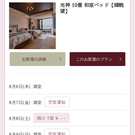
光神 10畳 和室ベッド【湖眺
望】
お部屋の詳細
このお部屋のプラン
8月6日(木)
満室
空室通知
8月7日(金)
満室
残り 1室 ¥- - -
8月8日(土)
空室通知
8月9日(日)
満室